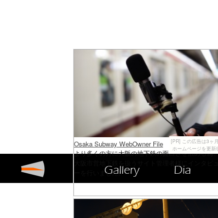
[PR] この広告は
Osaka Subway WebOwner File
ホームページを更新
より多くの方に大阪の地下鉄の面白さを広める為
大阪市営地下鉄を扱うサイト管理者様にインタビ
ーを行いました。