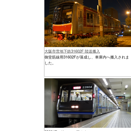
大阪市営地下鉄31602F 陸送搬入
御堂筋線用31602Fが落成し、車庫内へ搬入されま
した。